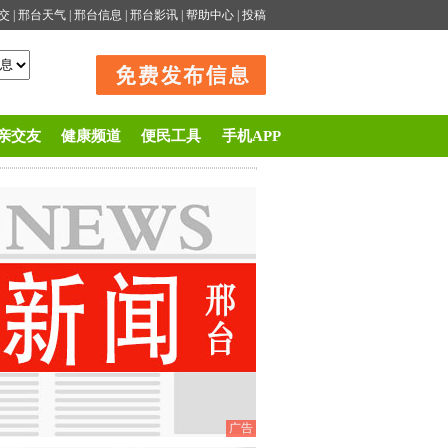
交
|
邢台天气
|
邢台信息
|
邢台影讯
|
帮助中心
|
投稿
亲交友
健康频道
便民工具
手机APP
广告