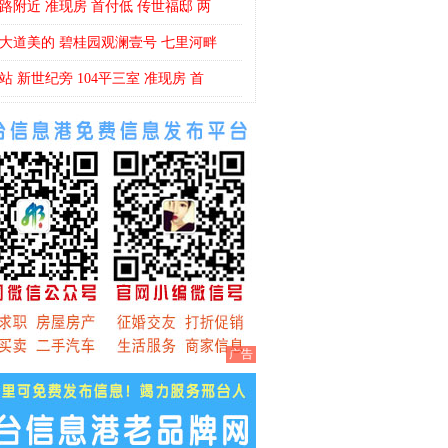
路附近 准现房 首付低 传世福邸 两
大道美的 碧桂园观澜壹号 七里河畔
站 新世纪旁 104平三室 准现房 首
广告