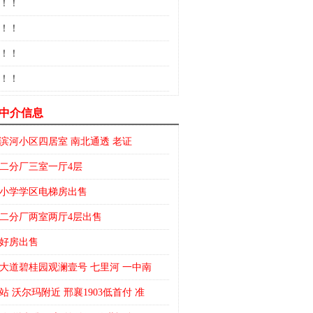
！！
！！
！！
！！
中介信息
滨河小区四居室 南北通透 老证
二分厂三室一厅4层
小学学区电梯房出售
二分厂两室两厅4层出售
好房出售
大道碧桂园观澜壹号 七里河 一中南
站 沃尔玛附近 邢襄1903低首付 准