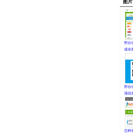
图片
邢台
成全
邢台
顶信
怎样