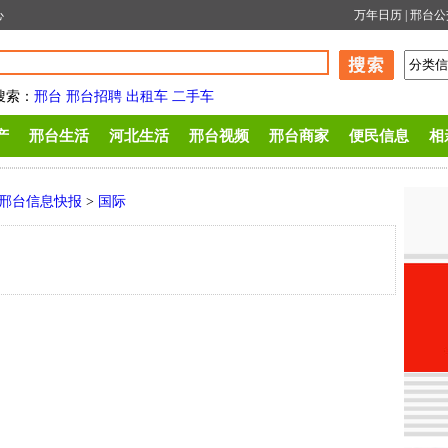
心
万年日历
|
邢台公
搜索
：
邢台
邢台招聘
出租车
二手车
产
邢台生活
河北生活
邢台视频
邢台商家
便民信息
相
邢台信息快报
>
国际