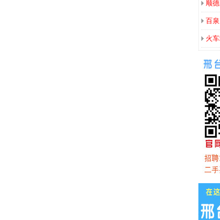
顺德
百泉
火车