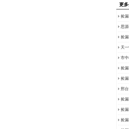
更多
捡漏
万
思源
捡漏
天一
市中
捡漏
捡漏
12
邢台
三室
捡漏
捡漏
捡漏