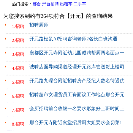
热门搜索
：
邢台
邢台招聘
出租车
二手车
为您搜索到约有
264
项符合【
开元
】的查询结果
招聘厨师
1.招聘
邢台开元北路招家常菜厨师一名，工资六千起，15081498886...
招聘
http://www.xt03.cc/xinxi/zhaopin/80523.html - 2026-03-29
开元路松鼠Ai招聘咨询老师2名长白班沟通
2.招聘
开元路松鼠Ai招聘咨询老师2名，长白班、沟通能力强，督学老师2名 男
招聘
http://www.xt03.cc/xinxi/zhaopin/80325.html - 2026-03-11
13273677639...
襄都区开元寺附近幼儿园诚聘帮厨两名面点一
3.招聘
襄都区开元寺附近幼儿园诚聘帮厨两名，面点一名，要求有相关工作经
招聘
http://www.xt03.cc/xinxi/zhaopin/80264.html - 2026-02-17
3333169...
诚聘店面导购渠道经理开元路库管送货上楼司
4.招聘
诚聘店面导购、渠道经理（开元路）库管、送货上楼司机（东华路）
招聘
http://www.xt03.cc/xinxi/zhaopin/80204.html - 2026-02-10
17370991992...
开元路九璟台附近招聘房产经纪人数名待遇优
5.招聘
开元路九璟台附近，招聘房产经纪人数名，待遇优厚，底薪加提成，联系1338
招聘
http://www.xt03.cc/xinxi/zhaopin/80122.html - 2026-02-09
招聘超市女理货员工资面议工作地点邢台开元
6.招聘
招聘超市（女）理货员工资面议，工作地点邢台开元北路县医院对面凤巢小区，
招聘
http://www.xt03.cc/xinxi/zhaopin/80087.html - 2026-02-06
会所招聘前台收银一名要求形象好上班时间上
7.招聘
会所招聘前台收银一名，要求形象好，上班时间上午10点到晚上9点
招聘
http://www.xt03.cc/xinxi/zhaopin/80077.html - 2026-02-05
电话19131970055...
邢台开元寺附近食堂招后厨大姐要求会切菜1
8.招聘
邢台开元寺附近食堂，招后厨大姐，要求会切菜，13230954444。...
招聘
http://www.xt03.cc/xinxi/zhaopin/79994.html - 2026-01-25