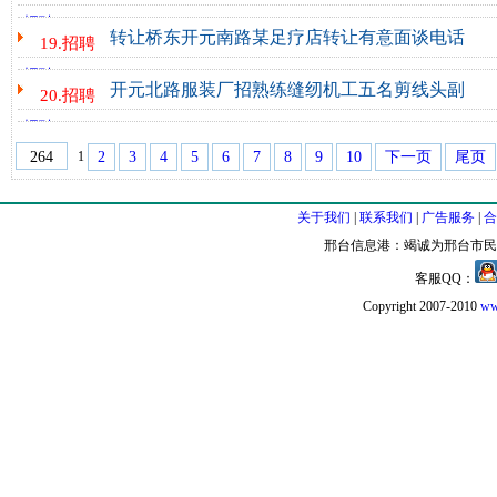
桥东开元南路，监考，上午7:00-11:00,80元，联系电话15532997555...
招聘
http://www.xt03.cc/xinxi/zhaopin/78353.html - 2025-08-21
转让桥东开元南路某足疗店转让有意面谈电话
19.招聘
转让，桥东开元南路某足疗店转让，有意面谈，电话，15066351994...
招聘
http://www.xt03.cchttp://nanhe.xt03.cc/zhaopin/78072.html - 2025-08
开元北路服装厂招熟练缝纫机工五名剪线头副
20.招聘
开元北路服装厂招熟练缝纫机工五名，剪线头副工一名，计件工资，多劳多得，
招聘
http://www.xt03.cchttp://qinghe.xt03.cc/zhaopin/77647.html - 2025-0
1
2
3
4
5
6
7
8
9
10
下一页
尾页
264
关于我们
|
联系我们
|
广告服务
|
合
邢台信息港：竭诚为邢台市民
客服QQ：
Copyright 2007-2010
ww