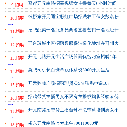
襄都开元南路招募视频女主播每天6小时时间
9.招聘
襄都开元南路招募视频女主播，每天6小时，时间自由，到手5000+，公休4天，
招聘
http://www.xt03.cc/xinxi/zhaopin/79774.html - 2025-09-03
钱桥东开元通宝彩虹广场招洗衣工保安数名薪
10.招聘
钱桥东开元通宝彩虹广场招洗衣工、保安数名薪资面议 联系电话13231981
招聘
http://www.xt03.cchttp://qinghe.xt03.cc/zhaopin/79610.html - 2025-0
招聘配菜一名服务员两名直播营销一名地址开
11.招聘
招聘配菜一名，服务员两名，直播营销一名地址开元南路电话1336372362
招聘
http://www.xt03.cchttp://weixian.xt03.cc/zhaopin/79593.html - 2025-
邢台瑞城小区招聘客服保洁绿化地址在邢州大
12.招聘
邢台瑞城小区招聘客服、保洁、绿化。地址在邢州大道与开元路交叉口北行10
招聘
http://www.xt03.cchttp://qinghe.xt03.cc/zhaopin/79484.html - 2025-0
开元北路开元生活广场简而优智习室招聘1年
13.招聘
开元北路开元生活广场简而优智习室招聘? 1.年龄25—50，运营/顾
招聘
http://www.xt03.cchttp://nanhe.xt03.cc/zhaopin/79421.html - 2025-08
销售、学生管理。热情、沟通能力强。(从事过销售、陪读家长优先) 2.辅
急聘司机长白班单双休薪资3000开元生活
14.招聘
急聘司机，长白班，单双休，薪资3000，开元生活广告C座公寓，联系电话181
招聘
http://www.xt03.cc/xinxi/zhaopin/79211.html - 2025-08-29
开元购物广场招聘理货员5名联系电话187
15.招聘
开元购物广场招聘理货员5名， 联系电话:18730902373 地址:公
招聘
http://www.xt03.cc/xinxi/zhaopin/79005.html - 2025-08-27
物广场...
招聘带货主播男女不限有主播或销售经验者优
16.招聘
招聘带货主播，男女不限，有主播或销售经验者优先，襄都区开元南路，
招聘
http://www.xt03.cc/xinxi/zhaopin/78796.html - 2025-08-25
18631971295...
开元南路招带货主播台球杆包带薪培训男女不
17.招聘
开元南路招带货主播，台球杆、包，带薪培训，男女不限，25岁以上，底
招聘
http://www.xt03.cc/xinxi/zhaopin/78591.html - 2025-08-23
18631971295...
桥东开元南路监考上午700110080元
18.招聘