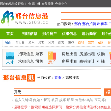
邢台信息港欢迎您！
会员注册
会员登陆
会员中心
热门搜索
：
邢台
邢台招聘
出租车
首页
招聘信息
邢台房产
供求信息
邢台商家
邢台
城市 :
邢台县
桥东
桥西
沙河
南宫
隆尧
南和
清河
威县
任
招聘信息
兼职
房屋出售
房屋出租
求购
求职信息
司机
房屋求租
商铺转让
租铺
当前位置：
首页
> 高级搜索
( 输入关键词 例如：新闻 教育 娱乐 明星 刘德华 奥迪 宝马等)
(温馨提示：搜索新闻请选择新闻，搜索分类信息请选择分类信息