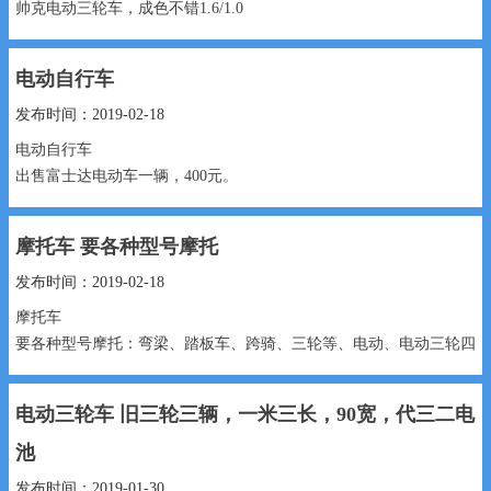
帅克电动三轮车，成色不错1.6/1.0
15031913287...
电动自行车
发布时间：2019-02-18
电动自行车
出售富士达电动车一辆，400元。
烧油全封闭三轮汽车一辆4000元
摩托车 要各种型号摩托
13363777278...
发布时间：2019-02-18
摩托车
要各种型号摩托：弯梁、踏板车、跨骑、三轮等、电动、电动三轮四
轮，山地车、置换等物品，黑车勿扰
电动三轮车 旧三轮三辆，一米三长，90宽，代三二电
18888元 15530991888...
池
发布时间：2019-01-30