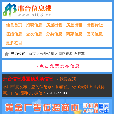
信息首页
招聘信息
房屋出售
房屋出租
出售转让
征婚信息
交友信息
分类信息
商家信息
便民信息
更多栏目
当前位置：
首页
>
分类信息
>
摩托|电动|自行车
→ 点 击 免 费 发 布 信 息
邢台信息港置顶头条信息
→ 我要置顶
不用重复发布，您的信息永久排前位。做10天以上可以优
惠。广告招商QQ/微信：
2310322103