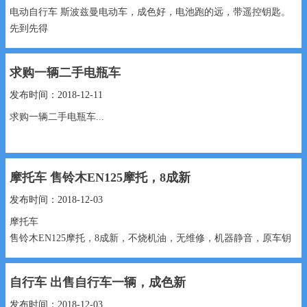
电动自行车 斯波兹曼电动车，成色好，电池跑的远，带遥控钥匙。
先到先得
550元 18833443455...
求购一辆二手电瓶车
发布时间：2018-12-11
求购一辆二手电瓶车...
摩托车 售铃木EN125摩托，8成新
发布时间：2018-12-03
摩托车
售铃木EN125摩托，8成新，不烧机油，无维修，​‌‌机器静音，原车钥
匙，跑了2万多点，
自行车 出售自行车一辆，成色新
2200元 17732932168...
发布时间：2018-12-03