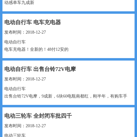
动感单车九成新
1000元元 13230998566...
电动自行车 电车充电器
发布时间：2018-12-27
电动自行车
电车充电器！全新的！48付12安的
13172691798...
电动自行车 出售台铃72V电摩
发布时间：2018-12-27
电动自行车
出售台铃72V电摩，9成新，6块60电瓶南都红，刚半年，​‌‌有购车手
续，智能防盗器，带倒车，
电动三轮车 全封闭车批四千
2600元 15690383826...
发布时间：2018-12-27
电动三轮车