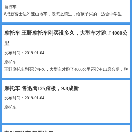
自行车
8成新富士达21速山地车，没怎么骑过，给孩子买的，适合中学生
骑。
摩托车 王野摩托车刚买没多久，大型车才跑了4000公
300元 15832936176...
里
发布时间：2019-01-04
摩托车
王野摩托车刚买没多久，大型车才跑了4000公里还没有出磨合期，联
系电话18131909781微信同号
摩托车 售迅鹰125踏板，9.8成新
...
发布时间：2019-01-04
摩托车
售迅鹰125踏板，9.8成新，跑了几百多公里，静音有购车手续