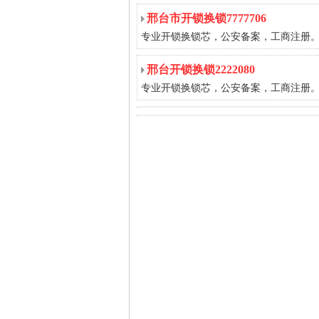
邢台市开锁换锁7777706
专业开锁换锁芯，公安备案，工商注册。
邢台开锁换锁2222080
专业开锁换锁芯，公安备案，工商注册。