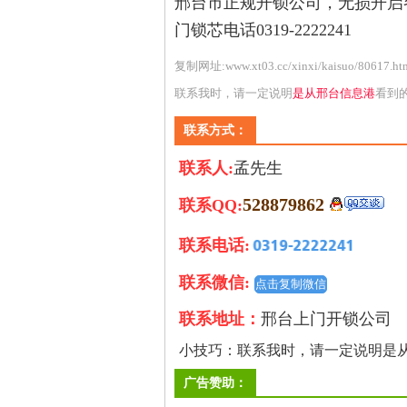
邢台市正规开锁公司，无损开启
门锁芯电话0319-2222241
复制网址:
www.xt03.cc/xinxi/kaisuo/80617.ht
联系我时，请一定说明
是从邢台信息港
看到
联系方式：
联系人:
孟先生
528879862
联系QQ:
联系电话:
联系微信:
点击复制微信
联系地址：
邢台上门开锁公司
小技巧：联系我时，请一定说明是
广告赞助：