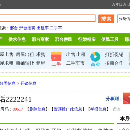
心
万年日历
|
搜索
：
邢台
邢台招聘
出租车
二手车
产
供求信息
邢台商家
邢台便民
征婚相亲
便民工具
邢
屋出售
房屋出租
求购
出售
出租
打折促销
屋求租
商铺转让
租铺
二手车市
招商合作
分类信息
>
开锁信息
222241
分享到：
号码：
80617
【
删除信息
】【
置顶推广此信息
】【
举报信息
】
留言
本月