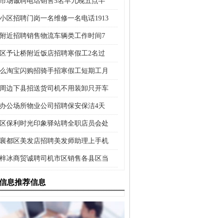
市场诚聘电话销售5名早九晚五点半
小区招聘门岗一名维修一名电话1913
附近招聘销售物流车辆类工作时间7
区予让桥附近饭店招聘寒假工2名过
么淘宝闪购招骑手招寒假工短期工月
周边下县招送货司机不用装卸只开车
办公场所物业公司招聘保安保洁4天
区保利时光印象驿站聘全职店员会处
襄都区美发店招聘美发师助理上手机
梓冰商贸诚聘司机市区销售各县区当
信息推荐信息