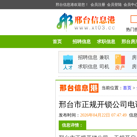
邢台信息港欢迎您！
会员注册
会员登陆
会员中
热门
首页
招聘信息
求职信息
邢台房
招聘信息
兼职
房
求职信息
司机
房
当前位置：
首页
>
邢台市正规开锁公司电话2
发布时间：
2026年04月22日 07:47:49
信息
信息详情：