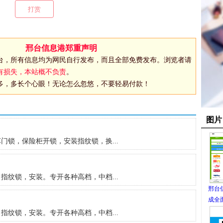
打赏
邢台信息港郑重声明
台，所有信息均为网民自行发布，而且全部免费发布。浏览者请
有损失，本站概不负责
。
多，多长个心眼！无论怎么忽悠，不要轻易付款！
图片
门锁，保险柜开锁，安装指纹锁，换...
指纹锁，安装。专开各种高档，中档...
邢台
成全
指纹锁，安装。专开各种高档，中档...