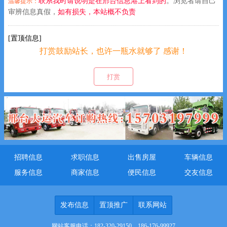
联系我时请说明是在邢台信息港上看到的
。浏览者请自己
温馨提示：
审辨信息真假，
如有损失，本站概不负责
[置顶信息]
打赏鼓励站长，也许一瓶水就够了 感谢！
祝您身体健康！万事如意！恭喜发财！
打赏
招聘信息
求职信息
出售房屋
车辆信息
服务信息
商家信息
便民信息
交友信息
发布信息
置顶推广
联系网站
网站客服电话：182-320-29150、186-176-99927