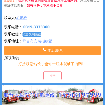
联系我时请说明是在邢台信息港上看到的
。浏览者请自己
温馨提示：
审辨信息真假，
如有损失，本站概不负责
联系人:
孟老板
联系电话：
联系微信：
点击复制微信
联系地址：
邢台市安装指纹锁
电话联系
[置顶信息]
打赏鼓励站长，也许一瓶水就够了 感谢！
祝您身体健康！万事如意！恭喜发财！
打赏